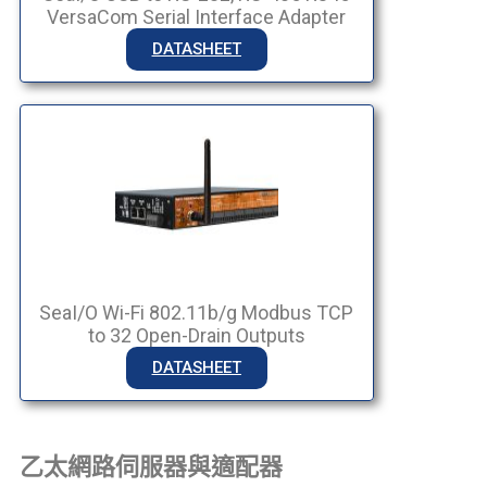
VersaCom Serial Interface Adapter
DATASHEET
SeaI/O Wi-Fi 802.11b/g Modbus TCP
to 32 Open-Drain Outputs
DATASHEET
乙太網路伺服器與適配器