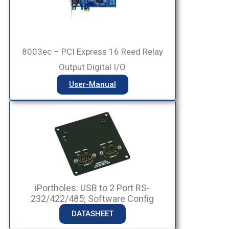
8003ec – PCI Express 16 Reed Relay
Output Digital I/O
User-Manual
iPortholes: USB to 2 Port RS-
232/422/485; Software Config
DATASHEET