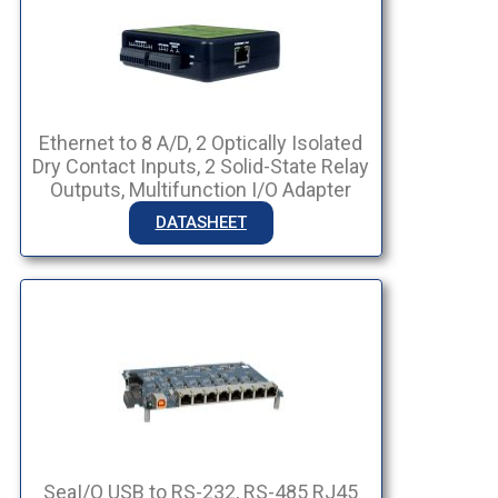
Ethernet to 8 A/D, 2 Optically Isolated
Dry Contact Inputs, 2 Solid-State Relay
Outputs, Multifunction I/O Adapter
DATASHEET
SeaI/O USB to RS-232, RS-485 RJ45