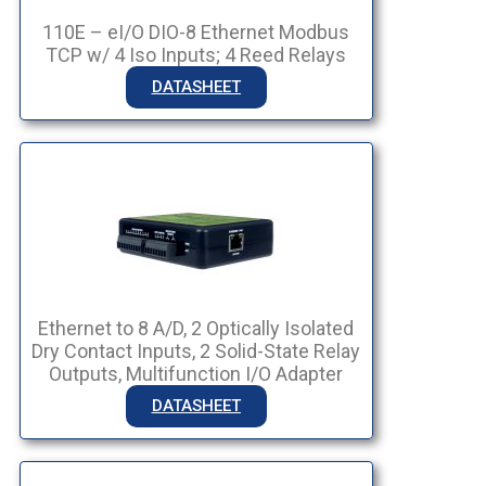
110E – eI/O DIO-8 Ethernet Modbus
TCP w/ 4 Iso Inputs; 4 Reed Relays
DATASHEET
Ethernet to 8 A/D, 2 Optically Isolated
Dry Contact Inputs, 2 Solid-State Relay
Outputs, Multifunction I/O Adapter
DATASHEET