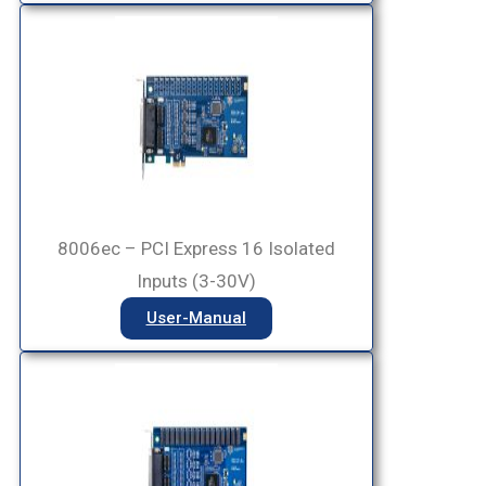
8006ec – PCI Express 16 Isolated
Inputs (3-30V)
User-Manual