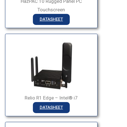
HazPAC 10 Rugged Panel PC
Touchscreen
DATASHEET
Relio R1 Edge – Intel® i7
DATASHEET