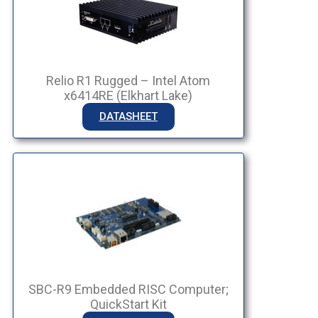
Relio R1 Rugged – Intel Atom
x6414RE (Elkhart Lake)
DATASHEET
SBC-R9 Embedded RISC Computer;
QuickStart Kit