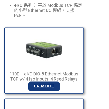
eI/O 系列：
基於 Modbus TCP 協定
的小型 Ethernet I/O 模組，支援
PoE。
110E – eI/O DIO-8 Ethernet Modbus
TCP w/ 4 Iso Inputs; 4 Reed Relays
DATASHEET