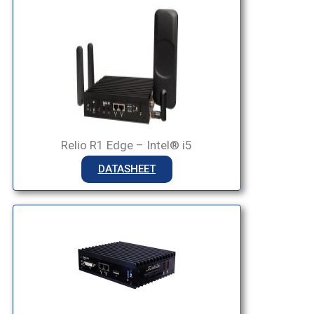
Relio R1 Edge – Intel® i5
DATASHEET