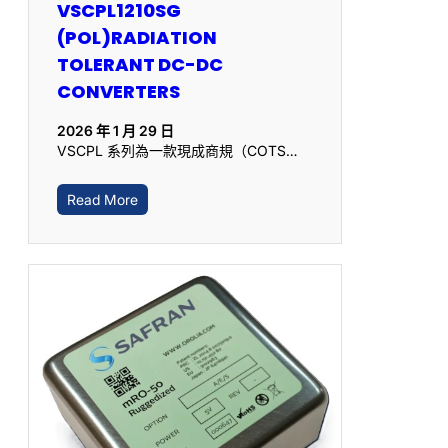
VSCPL1210SG
(POL)RADIATION
TOLERANT DC-DC
CONVERTERS
2026 年 1 月 29 日
VSCPL 系列為一款現成商規（COTS…
Read More