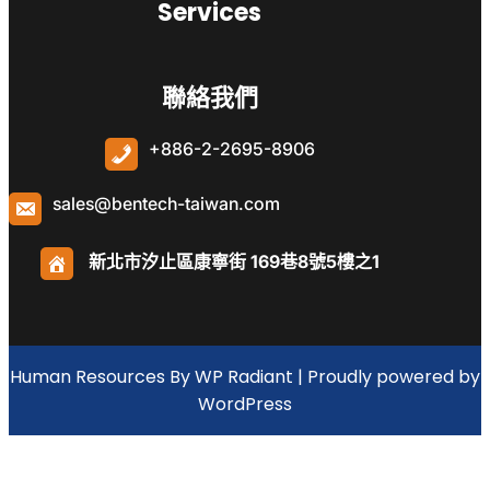
Services
聯絡我們
+886-2-2695-8906
sales@bentech-taiwan.com
新北市汐止區康寧街 169巷8號5樓之1
Human Resources By
WP Radiant
| Proudly powered by
WordPress