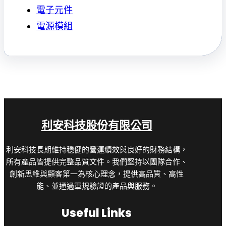
電子元件
電源模組
利安科技股份有限公司
利安科技長期維持穩健的營運績效與良好的財務結構，
所有產品皆提供完整品質文件。我們堅持以團隊合作、
創新思維與顧客第一為核心理念，提供高品質、高性
能、並通過軍規驗證的產品與服務。
Useful Links