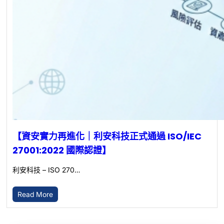
【資安實力再進化｜利安科技正式通過 ISO/IEC
27001:2022 國際認證】
利安科技 – ISO 270…
Read More