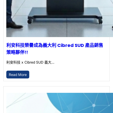
利安科技榮譽成為義大利 Cibred SUD 產品銷售
策略夥伴!!
利安科技 x Cibred SUD 義大…
Read More