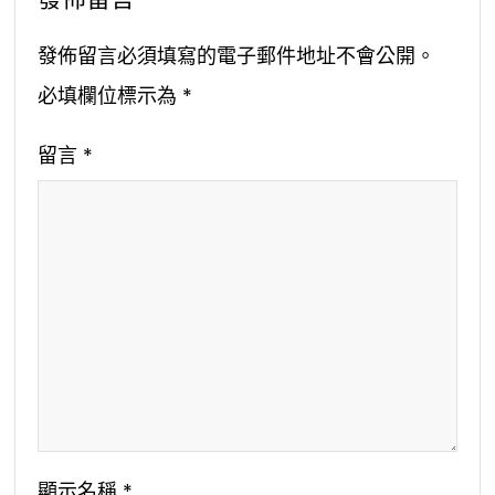
發佈留言必須填寫的電子郵件地址不會公開。
必填欄位標示為
*
留言
*
顯示名稱
*