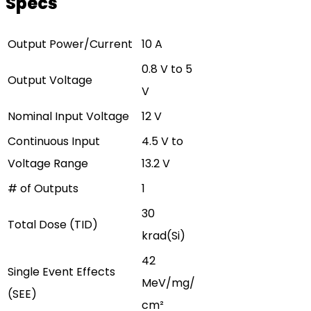
Specs
Output Power/Current
10 A
0.8 V to 5
Output Voltage
V
Nominal Input Voltage
12 V
Continuous Input
4.5 V to
Voltage Range
13.2 V
# of Outputs
1
30
Total Dose (TID)
krad(Si)
42
Single Event Effects
MeV/mg/
(SEE)
cm²