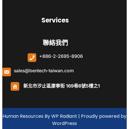
Services
聯絡我們
+886-2-2695-8906
sales@bentech-taiwan.com
新北市汐止區康寧街 169巷8號5樓之1
Human Resources By
WP Radiant
| Proudly powered by
WordPress